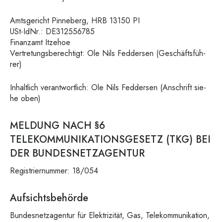
Amts­ge­richt Pin­ne­berg, HRB 13150 PI
USt-IdNr.: DE312556785
Finanz­amt Itzehoe
Ver­tre­tungs­be­rech­tigt: Ole Nils Fed­der­sen (Geschäfts­füh­
rer)
Inhalt­lich ver­ant­wort­lich: Ole Nils Fed­der­sen (Anschrift sie­
he oben)
MELDUNG NACH §6
TELEKOMMUNIKATIONSGESETZ (TKG) BEI
DER BUNDESNETZAGENTUR
Regis­trier­num­mer: 18/054
Aufsichtsbehörde
Bun­des­netz­agen­tur für Elek­tri­zi­tät, Gas, Tele­kom­mu­ni­ka­ti­on,