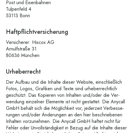
Post und Eisenbahnen
Tul­pen­feld 4
53113 Bonn
Haftpflichtversicherung
Ver­si­che­rer: His­cox AG
Arnulf­stra­ße 31
80636 München
Urheberrecht
Der Auf­bau und die Inhal­te die­ser Web­site, ein­schließ­lich
Fotos, Logos, Gra­fi­ken und Tex­te sind urhe­ber­recht­lich
geschützt. Das Kopie­ren von Inhal­ten und/oder die Ver­
wen­dung ein­zel­ner Ele­men­te ist nicht gestat­tet. Die Any­call
GmbH behält sich die Mög­lich­keit vor, jeder­zeit Ver­bes­se­
run­gen und/oder Ände­run­gen an den hier beschrie­be­nen
Inhal­ten vor­zu­neh­men. Die Any­call GmbH haf­tet nicht für
Feh­ler oder Unvoll­stän­dig­keit in Bezug auf die Inhal­te die­ser