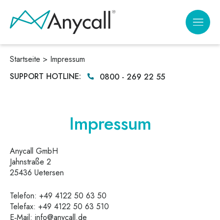
Zum
Inhalt
springen
Startseite >
Impressum
SUPPORT HOTLINE:
0800 - 269 22 55
Impressum
Any­call GmbH
Jahn­stra­ße 2
25436 Uetersen
Tele­fon:
+49 4122 50 63 50
Tele­fax:
+49 4122 50 63 510
E‑Mail:
info@anycall.de