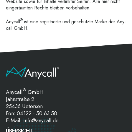
Web­site sowie für Inhal­te ver­link­ter Sei­ten. Alle hier nicht
ein­ge­räum­ten Rech­te blei­ben vorbehalten.
®
Any­call
ist eine regis­trier­te und geschütz­te Mar­ke der Any­
call GmbH.
®
Anycall
GmbH
Jahnstraße 2
25436 Uetersen
Fon:
04122 - 50 63 50
E-Mail:
info@anycall.de
ÜBERSICHT